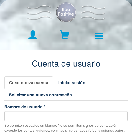
Pasar
al
contenido
principal
Venta en línea
Cuenta de usuario
Instrucciones de uso
Solapas
Historial
Crear nueva cuenta
(solapa
Iniciar sesión
principales
activa)
Blog
Solicitar una nueva contraseña
Contacto
Nombre de usuario
*
Se permiten espacios en blanco. No se permiten signos de puntuación
excepto los puntos, guiones, comillas simples (apóstrofos) y guiones bajos,